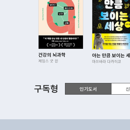
건강의 뇌과학
제임스 굿 윈
마쓰바라 다카히코
구독형
인기도서
신