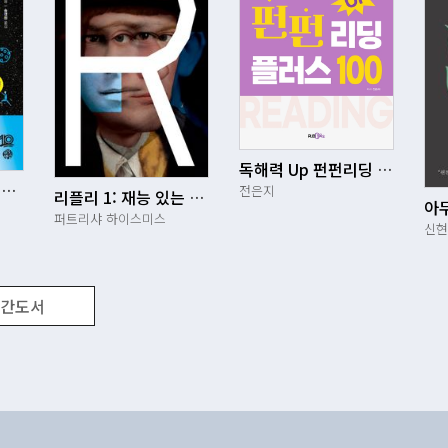
독해력 Up 펀펀리딩 플러스 100
아는 만큼 보이는 세상: 우주 편
전은지
리플리 1: 재능 있는 리플리
아무
퍼트리샤 하이스미스
신현
간도서