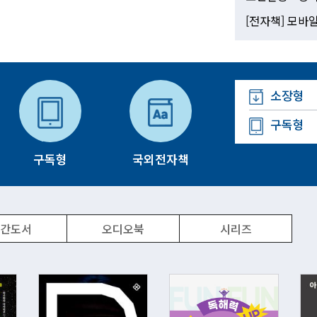
소장형
구독형
구독형
국외전자책
간도서
오디오북
시리즈